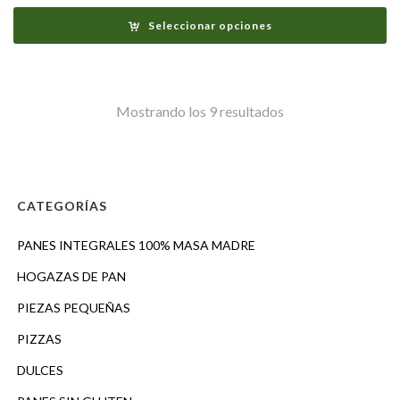
Seleccionar opciones
Ordenado
Mostrando los 9 resultados
por
los
CATEGORÍAS
últimos
PANES INTEGRALES 100% MASA MADRE
HOGAZAS DE PAN
PIEZAS PEQUEÑAS
PIZZAS
DULCES