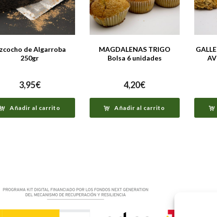
izcocho de Algarroba
MAGDALENAS TRIGO
GALLE
250gr
Bolsa 6 unidades
AV
3,95
€
4,20
€
Añadir al carrito
Añadir al carrito