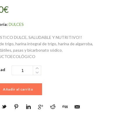
0
€
ría:
DULCES
STICO DULCE, SALUDABLE Y NUTRITIVO!!
de trigo, harina integral de trigo, harina de algarroba,
dátiles, pasas y bicarbonato sódico.
UCTOECOLÓGICO
dad
Añadir al carrito