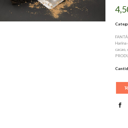
4,5
Catego
FANTÁ
Harina 
cacao, 
PROD
Canti