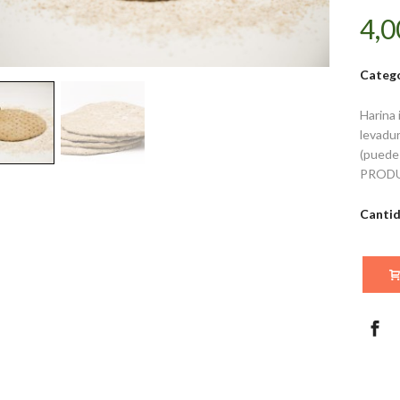
4,0
Catego
Harina 
levadur
(puede 
PROD
Canti