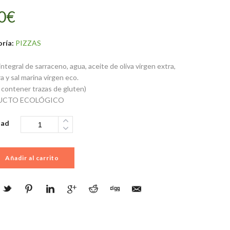
0
€
ría:
PIZZAS
integral de sarraceno, agua, aceite de oliva virgen extra,
a y sal marina virgen eco.
contener trazas de gluten)
UCTO ECOLÓGICO
dad
Añadir al carrito