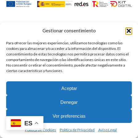
Gestionar consentimiento
© 2024 Biopan de la Subbética. Todos los derechos reservados |
inmaSuanes diseño y marketing.
Para ofrecer las mejores experiencias, utilizamos tecnologías como las
Aviso Legal
cookies para almacenar y/o acceder a la información del dispositivo. El
Política de Privacidad
consentimiento de estas tecnologías nos permitirá procesar datos como el
comportamiento de navegación o las identificaciones únicas en este sitio.
Política de Cookies
No consentir o retirar el consentimiento, puede afectar negativamente a
Términos y condiciones de venta
ciertas características y funciones.
Declaración Accesibilidad
Aceptar
Denegar
0
Ver preferencias
ES
Política de Cookies
Política de Privacidad
Aviso Legal