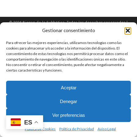
© 2024 Biopan de la Subbética. Todos los derechos reservados |
inmaSuanes diseño y marketing.
Gestionar consentimiento
Aviso Legal
Política de Privacidad
Para ofrecer las mejores experiencias, utilizamos tecnologías como las
Política de Cookies
cookies para almacenar y/o acceder a la información del dispositivo. El
consentimiento de estas tecnologías nos permitirá procesar datos como el
Términos y condiciones de venta
comportamiento de navegación o las identificaciones únicas en este sitio.
Declaración Accesibilidad
No consentir o retirar el consentimiento, puede afectar negativamente a
ciertas características y funciones.
Aceptar
Denegar
0
Ver preferencias
ES
Política de Cookies
Política de Privacidad
Aviso Legal